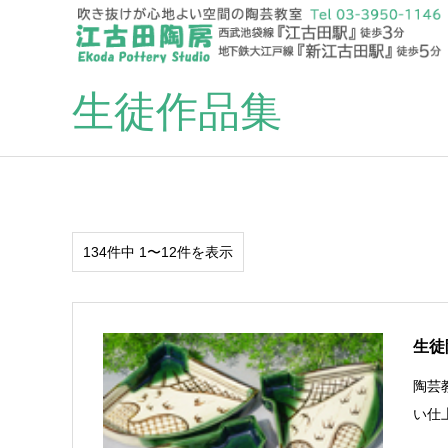
生徒作品集
134件中 1〜12件を表示
生徒陶
陶芸
い仕