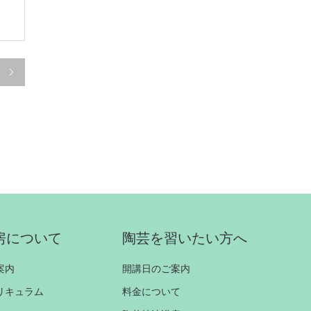

房について
陶芸を習いたい方へ
案内
開講日のご案内
リキュラム
料金について