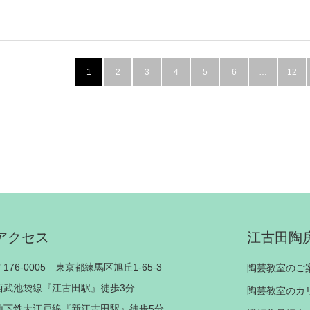
1
2
3
4
5
6
…
12
アクセス
江古田陶
〒176-0005 東京都練馬区旭丘1-65-3
陶芸教室のご
西武池袋線『江古田駅』徒歩3分
陶芸教室のカ
地下鉄大江戸線『新江古田駅』徒歩5分