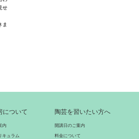
見せ
きま
房について
陶芸を習いたい方へ
案内
開講日のご案内
リキュラム
料金について