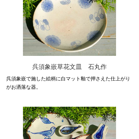
呉須象嵌草花文皿 石丸作
呉須象嵌で施した絵柄に白マット釉で押さえた仕上がり
がお洒落な器。