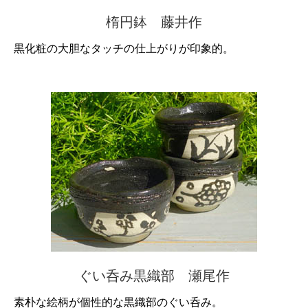
楕円鉢 藤井作
黒化粧の大胆なタッチの仕上がりが印象的。
ぐい呑み黒織部 瀬尾作
素朴な絵柄が個性的な黒織部のぐい呑み。