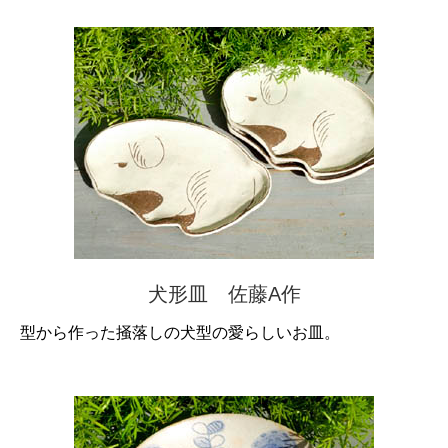
犬形皿 佐藤A作
型から作った掻落しの犬型の愛らしいお皿。