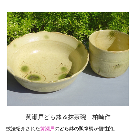
黄瀬戸どら鉢＆抹茶碗 柏崎作
技法紹介された
黄瀬戸
のどら鉢の瓢箪柄が個性的。