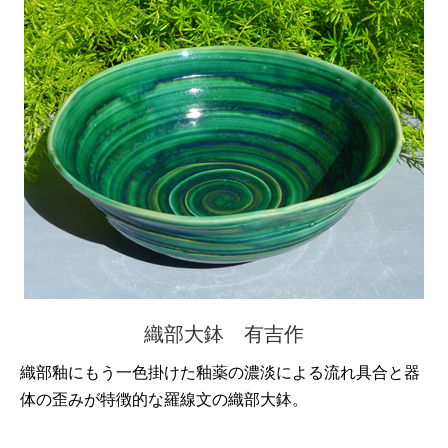
織部大鉢 有吉作
織部釉にもう一色掛けた釉薬の濃淡による流れ具合と器
体の歪みが特徴的な羅線文の織部大鉢。