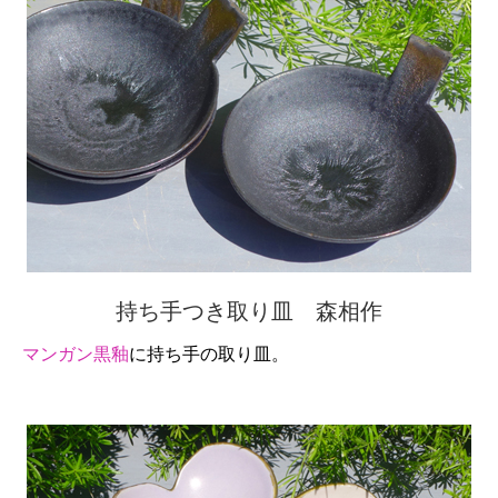
持ち手つき取り皿 森相作
マンガン黒釉
に持ち手の取り皿。