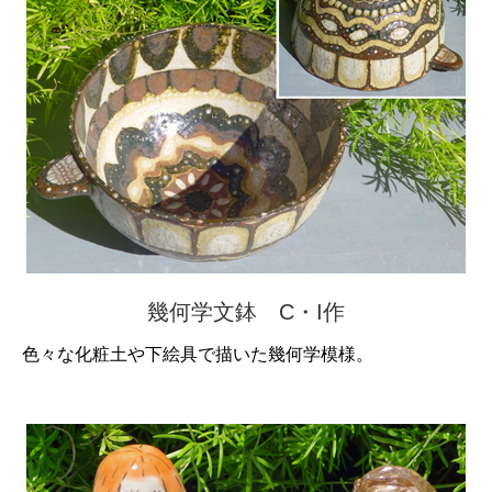
幾何学文鉢 C・I作
色々な化粧土や下絵具で描いた幾何学模様。