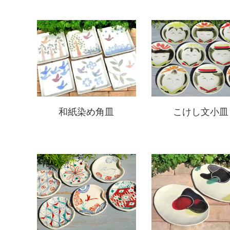
和紙染め角皿
こけし文小皿