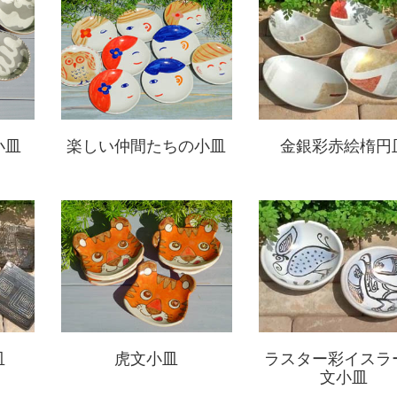
小皿
楽しい仲間たちの小皿
金銀彩赤絵楕円
皿
虎文小皿
ラスター彩イスラ
文小皿