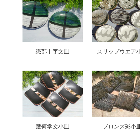
織部十字文皿
スリップウエア
幾何学文小皿
ブロンズ彩小