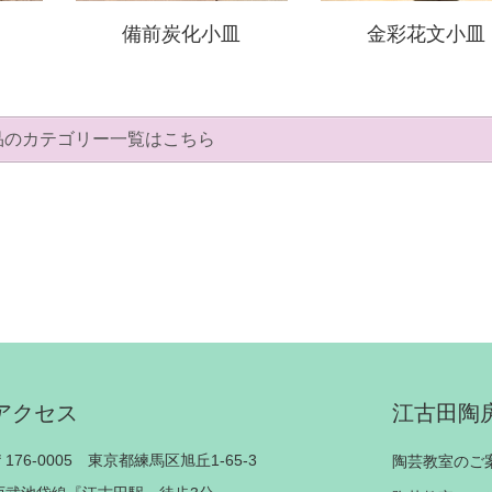
備前炭化小皿
金彩花文小皿
品のカテゴリー一覧はこちら
アクセス
江古田陶
〒176-0005 東京都練馬区旭丘1-65-3
陶芸教室のご