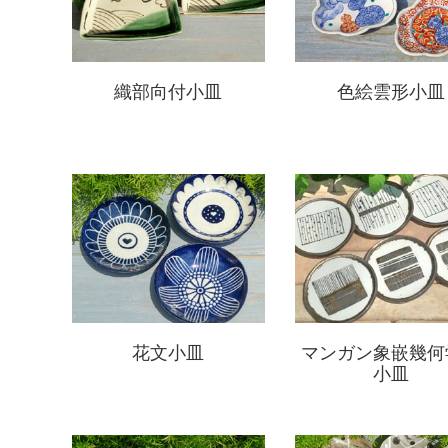
織部向付小皿
色絵雲形小皿
花文小皿
マンガン象嵌幾何
小皿