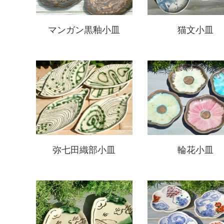
マンガン黒釉小皿
猫文小皿
弥七田織部小皿
輪花小皿