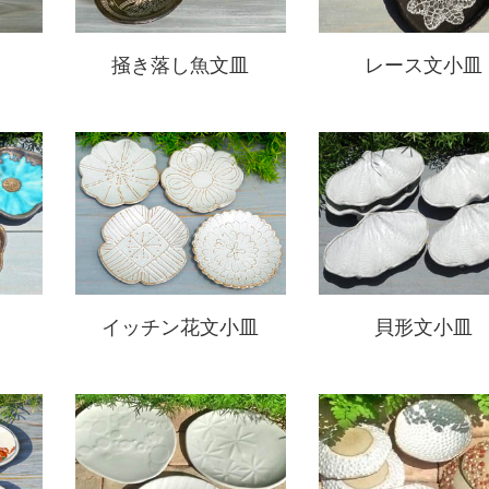
掻き落し魚文皿
レース文小皿
イッチン花文小皿
貝形文小皿