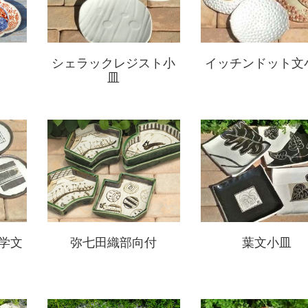
シェラックレジスト小
イッチンドット文
皿
学文
弥七田織部向付
葉文小皿