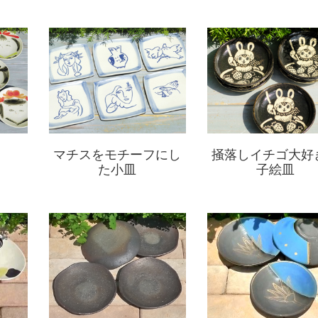
マチスをモチーフにし
掻落しイチゴ大好
た小皿
子絵皿