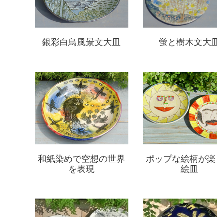
銀彩白鳥風景文大皿
蛍と樹木文大
和紙染めで空想の世界
ポップな絵柄が楽
を表現
絵皿