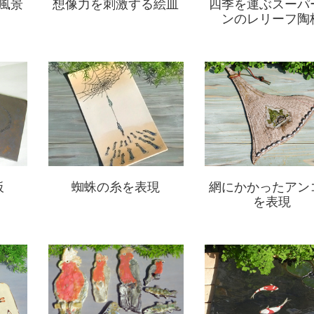
風景
想像力を刺激する絵皿
四季を運ぶスーパ
ンのレリーフ陶
板
蜘蛛の糸を表現
網にかかったアン
を表現