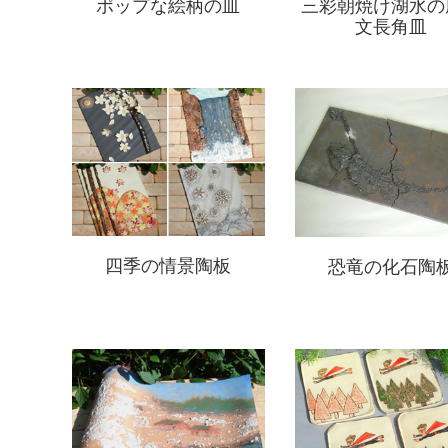
ポップな絵柄の皿
三彩朝焼け湖水の
文長角皿
四季の情景陶板
恐竜の化石陶