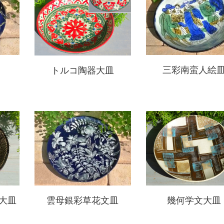
三彩南蛮人絵
トルコ陶器大皿
大皿
雲母銀彩草花文皿
幾何学文大皿