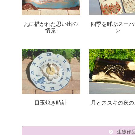
瓦に描かれた思い出の
四季を呼ぶスーパ
情景
ン
目玉焼き時計
月とススキの夜の
生徒作