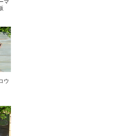
ーマ
板
コウ