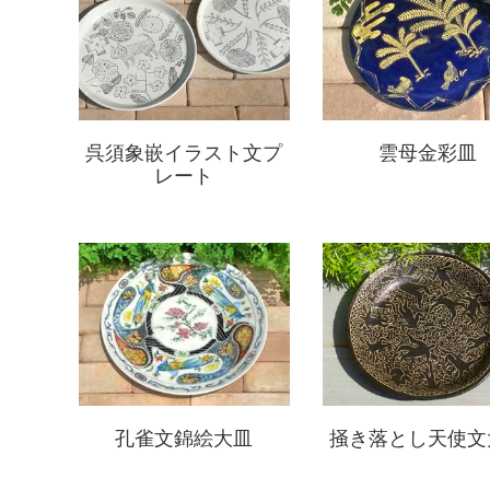
呉須象嵌イラスト文プ
雲母金彩皿
レート
孔雀文錦絵大皿
掻き落とし天使文