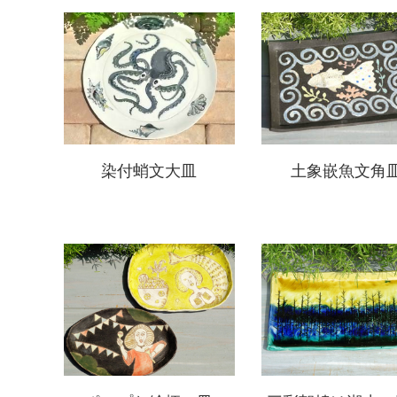
土象嵌魚文角
染付蛸文大皿