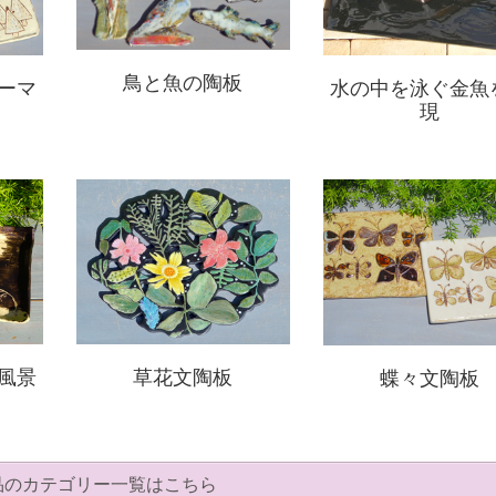
鳥と魚の陶板
水の中を泳ぐ金魚
ーマ
現
風景
草花文陶板
蝶々文陶板
品のカテゴリー一覧はこちら