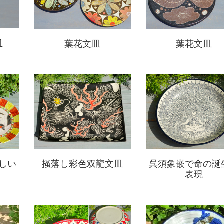
皿
葉花文皿
葉花文皿
しい
掻落し彩色双龍文皿
呉須象嵌で命の誕
表現