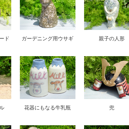
ード
ガーデニング用ウサギ
親子の人形
花器にもなる牛乳瓶
兜
ル