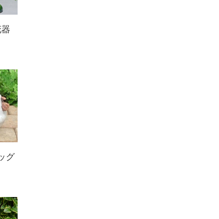
花器
ッグ