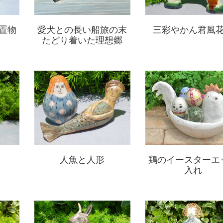
置物
愛犬との長い船旅の末
三彩やかん君風
たどり着いた理想郷
人魚と人形
鶏のイースターエ
入れ