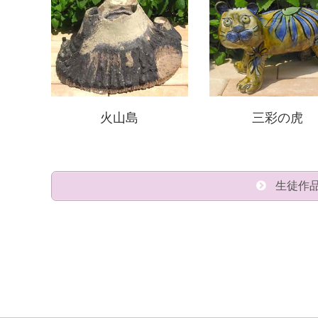
火山島
三彩の虎
生徒作