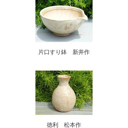
片口すり鉢 新井作
徳利 松本作