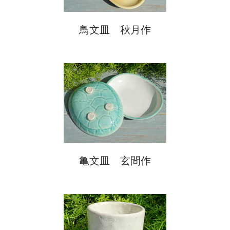
鳥文皿 秋月作
亀文皿 玄間作