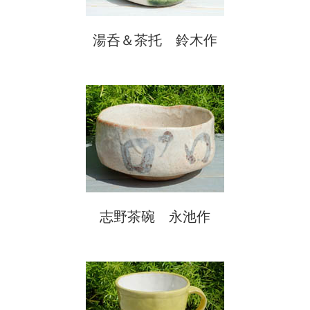
湯呑＆茶托 鈴木作
志野茶碗 永池作