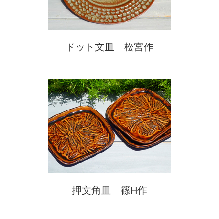
ドット文皿 松宮作
押文角皿 篠H作