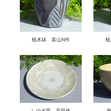
植木鉢 富山N作
植
しのぎ皿 高田作