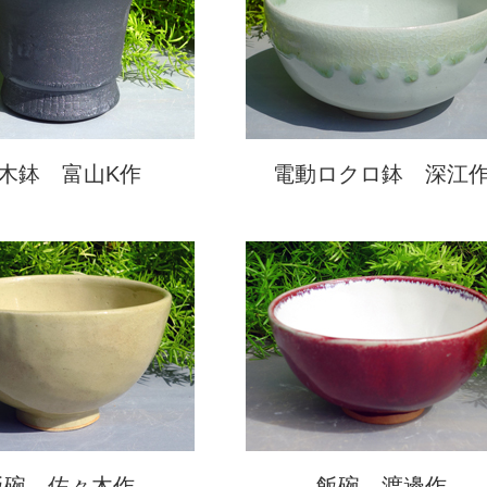
木鉢 富山K作
電動ロクロ鉢 深江
飯碗 佐々木作
飯碗 渡邊作