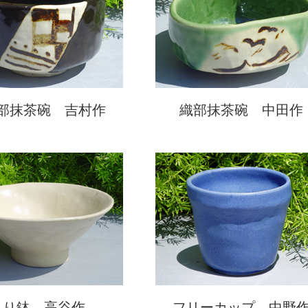
部抹茶碗 吉村作
織部抹茶碗 中田作
とり鉢 高谷作
フリーカップ 中野