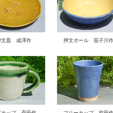
押文皿 成澤作
押文ボール 茄子川
グカップ 斉田作
フリーカップ 前田