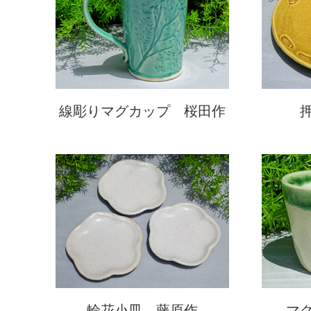
線彫りマグカップ 桜田作
輪花小皿 藤原作
マ